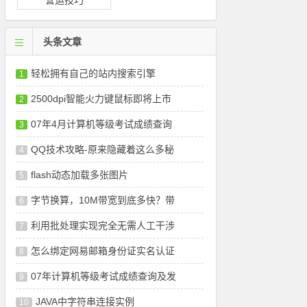
营运技巧
头条文章
轻松拥有自己的站内搜索引擎
1
2500dpi智能火力键鼠标即将上市
2
07年4月计算机等级考试成绩查询
3
QQ技术攻略-原来隐藏着这么多秘
4
flash动态加载多张图片
5
字节换算，10M带宽到底多快？带
6
利用批处理实现完全无需人工干涉
7
怎么绑定网易邮箱身份证实名认证
8
07年计算机等级考试成绩查询及发
9
JAVA中字符串连接实例
10