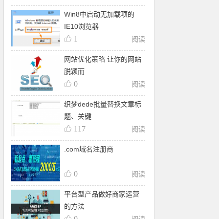
Win8中启动无加载项的
IE10浏览器
1
阅读
网站优化策略 让你的网站
脱颖而
0
阅读
织梦dede批量替换文章标
题、关键
117
阅读
.com域名注册商
0
阅读
平台型产品做好商家运营
的方法
0