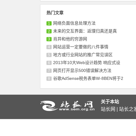
热门文章
网络负面信息处理方法
1
未来的交互界面：返璞归真还是真
2
肖异和他的穷游网
3
网站运营一定要做的八件事情
4
地方或行业网站的推广常见误区
5
2013年10大Web设计趋势 响应式设
6
网页打开显示500错误解决方法
7
谷歌AdSense税务表单W-8BEN将于2
8
关于本站
站长网 | 站长