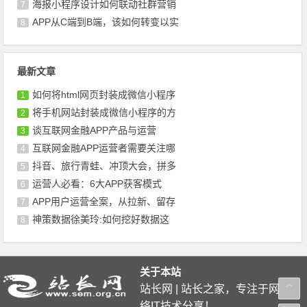
海报小程序设计如何联动社群营销
7
APP从C端到B端，该如何转变以实
8
最新文章
如何将html网页封装成微信小程序
1
将手机网站封装成微信小程序的方
2
谈互联网金融APP产品与运营
3
互联网金融APP运营者需要关注哪
4
抖音、旅行青蛙、冲顶大会，拼多
5
运营人必看：6大APP获客模式
6
APP用户运营全案，从拉新、留存
7
神策数据徐美玲:如何挖好数据这
8
关于本站
站长网 | 站长之家，专注于网
络IT技术分享！