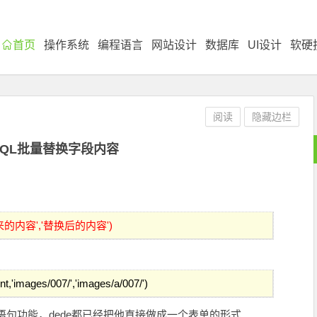
首页
操作系统
编程语言
网站设计
数据库
UI设计
软硬
阅读
隐藏边栏
SQL批量替换字段内容
'原来的内容','替换后的内容')
t,'images/007/','images/a/007/')
l语句功能，dede都已经把他直接做成一个表单的形式