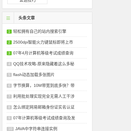
营运技巧
头条文章
轻松拥有自己的站内搜索引擎
1
2500dpi智能火力键鼠标即将上市
2
07年4月计算机等级考试成绩查询
3
QQ技术攻略-原来隐藏着这么多秘
4
flash动态加载多张图片
5
字节换算，10M带宽到底多快？带
6
利用批处理实现完全无需人工干涉
7
怎么绑定网易邮箱身份证实名认证
8
07年计算机等级考试成绩查询及发
9
JAVA中字符串连接实例
10