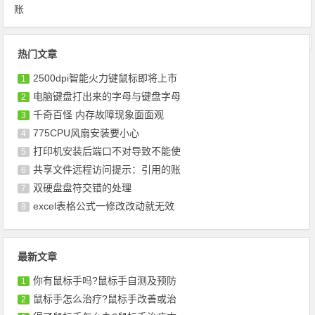
账
文章导航
热门文章
2500dpi智能火力键鼠标即将上市
1
电脑键盘打出来的字母与键盘字母
2
千奇百怪 内存故障现象面面观
3
775CPU风扇安装要小心
4
打印机安装后端口不对导致不能使
5
共享文件远程访问提示：引用的账
6
双硬盘盘符交错的处理
7
excel表格公式一修改改动就无效
8
最新文章
你有鼠标手吗?鼠标手自测及预防
1
鼠标手怎么治疗?鼠标手改善或治
2